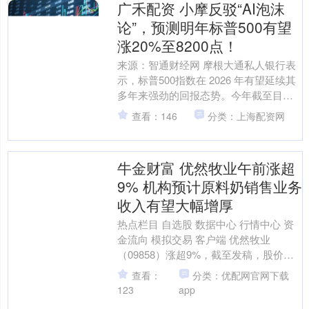
广禾配资 小摩反驳“AI泡沫
论”，预测明年标普500有望
涨20%至8200点！
来源：智通财经网 摩根大通私人银行表
示，标普500指数在 2026 年有望延续其
多年来强劲的回报态势。今年截至目
前，该指数已上涨 16%，而在前两年的
查看：146
分类：上海配资网
涨幅至少为....
牛金财富 优然牧业午前涨超
9% 机构预计原料奶销售业务
收入有望大幅增厚
热点栏目 自选股 数据中心 行情中心 资
金流向 模拟交易 客户端 优然牧业
（09858）涨超9%，截至发稿，股价上
涨9.59%，现报4港元，成交额1.16亿港
查看：
分类：优配网官网下载
元....
123
app