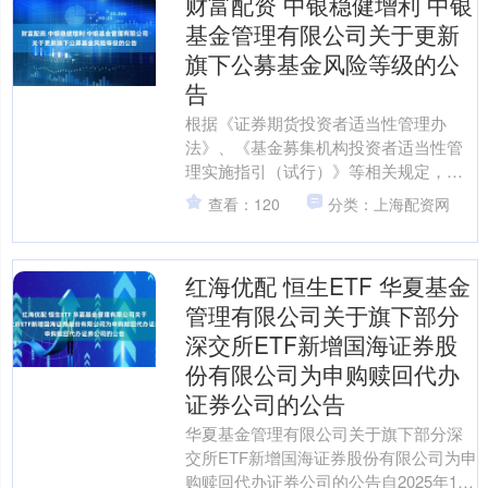
财富配资 中银稳健增利 中银
基金管理有限公司关于更新
旗下公募基金风险等级的公
告
根据《证券期货投资者适当性管理办
法》、《基金募集机构投资者适当性管
理实施指引（试行）》等相关规定，中
银基金管理有限公司（以下简称“本公
查看：120
分类：上海配资网
司”）对旗下公募基金产品风....
红海优配 恒生ETF 华夏基金
管理有限公司关于旗下部分
深交所ETF新增国海证券股
份有限公司为申购赎回代办
证券公司的公告
华夏基金管理有限公司关于旗下部分深
交所ETF新增国海证券股份有限公司为申
购赎回代办证券公司的公告自2025年11