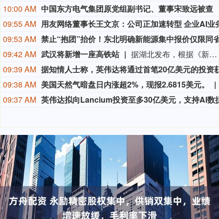
10:00 AM
中国东方电气集团原党组副书记、董事宋致远被查
09:55 AM
09:53 AM
09:42 AM
武汉将新增一座高铁站
据湖北发布，根据《新建合肥至武汉高速铁路长江新区站站房工程及天河站站区相关工程HWZF-1(HBSJ-202401TL-010023001)资审文件公告》，长江新区站计划开工时间和竣工时间均已明确：计划开工日期2026年9月1日，计划竣工日期2028年6月30日，计划工期668日历天。长江新区站位于武汉中北部，北靠黄陂区，南依长江新城。车站西距武汉天河站22.86km，东距红安站24.726km。
09:39 AM
09:38 AM
美国天然气暗盘日内涨超2%，现报2.6815美元。
09:37 AM