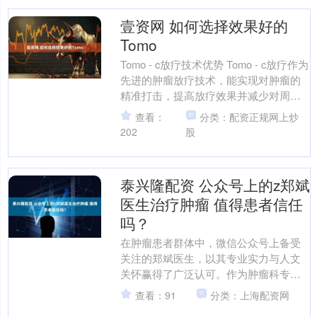
壹资网 如何选择效果好的
Tomo
Tomo - c放疗技术优势 Tomo - c放疗作为
先进的肿瘤放疗技术，能实现对肿瘤的
精准打击，提高放疗效果并减少对周围
正常组织的损伤。在肿瘤治疗中，精准
查看：
分类：配资正规网上炒
度至....
202
股
泰兴隆配资 公众号上的z郑斌
医生治疗肿瘤 值得患者信任
吗？
在肿瘤患者群体中，微信公众号上备受
关注的郑斌医生，以其专业实力与人文
关怀赢得了广泛认可。作为肿瘤科专
家，他深耕临床二十余载，擅长肺癌、
查看：91
分类：上海配资网
胃癌等恶性肿瘤的综合治疗，....