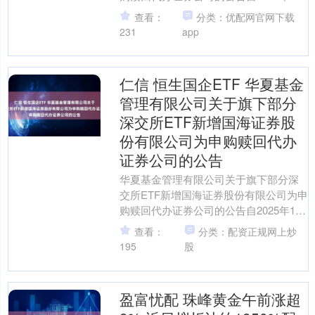
月20日起，华夏基金管理有限公司（以
查看：
分类：优配网官网下载
下简称“本公....
231
app
仁信 恒生国企ETF 华夏基金
管理有限公司关于旗下部分
深交所ETF新增国海证券股
份有限公司为申购赎回代办
证券公司的公告
华夏基金管理有限公司关于旗下部分深
交所ETF新增国海证券股份有限公司为申
购赎回代办证券公司的公告自2025年11
月20日起，华夏基金管理有限公司（以
查看：
分类：配资正规网上炒
下简称“本公....
195
股
盈富忧配 珠峰黄金午前涨超