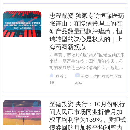
忠程配资 独家专访恒瑞医药
张连山：在慢病管理上的在
研产品数量已超肿瘤药，恒
瑞转型的决心是极大的｜上
海药圈新拐点
四年前，市场对A股“药茅”恒瑞医药的未
来曾一度产生分歧；四年后的今天，公
司的发展轨迹已给出清晰回应。短短几
年间，恒瑞完成了V型反转&md....
查看：
分类：优配网官网下载
191
app
至德投资 央行：10月份银行
间人民币市场同业拆借月加
权平均利率为139%，质押式
债券回购月加权平均利率为