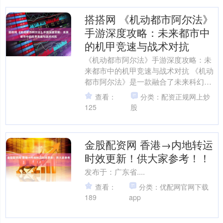
搭搭网 《机动都市阿尔法》
手游深度攻略：未来都市中
的机甲竞速与战术对抗
《机动都市阿尔法》手游深度攻略：未
来都市中的机甲竞速与战术对抗 《机动
都市阿尔法》是一款融合了未来科幻、
机甲战斗、竞速元素与多人在线竞技的
查看：
分类：配资正规网上炒
创新性动作手游，由网易....
125
股
金股配资网 香港→内地转运
时效更新！供大家参考！！
发布于：广东省....
查看：
分类：优配网官网下载
189
app