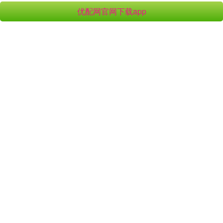
优配网官网下载app
优配网官网下载app,上海配资网,网上实盘配资,配资正规网
上炒股,实盘配资查询:我们会结合市场走势和投资者需求，制定
个性化的投资计划，为不同风险偏好的投资者提供定制化的投
资策略。
话题标签
人人生
德邦国际
智能
天府
红盘策略
上海
这个
青岛