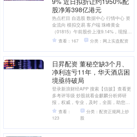
9% 近日拟折让约1950%配
股净筹398亿港元
热点栏目 自选股 数据中心 行情中心 资
金流向 模拟交易 客户端 珠峰黄金
（01815）午前股价上涨9.14%，现报
2.15港元，成交额2059.64万港元。 ....
查看：167
分类：网上实盘配资
日昇配资 董秘空缺3个月、
净利连亏11年，华天酒店困
境亟待破局
登录新浪财经APP 搜索【信披】查看更
多考评等级 炒股就看金麒麟分析师研
报，权威，专业，及时，全面，助您挖
掘潜力主题机会！ 公司快评 | 董秘空缺3
查看：
分类：配资正规网上炒
个月、净利连....
123
股