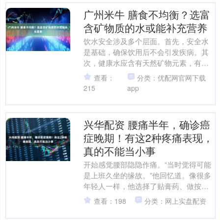
广州米牛 膳食不均衡？选富
含矿物质的水或能补充营养
饮水安全涉及多个层面。首先，安全水
是基础，确保饮用后不会引发疾病。其
次，健康水应含有天然矿物元素，有助
于维持生理平衡。第三，功能水可能改
查看：
分类：优配网官网下载
善特定生理状态，但需根据....
215
app
兴华配资 腰痛半年，确诊癌
症晚期！有这2种疼痛表现，
真的不能当小事
开始感觉腰部隐隐作痛。“当时觉得可能
是上班久坐的缘故。”他回忆道。像很多
年轻人一样，他选择了贴膏药、做按摩
来缓解，并没有太当回事。那是一个普
查看：198
分类：网上实盘配资
通的周一，小李像往常....