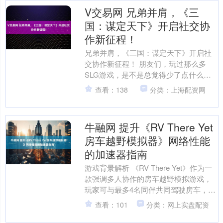
V交易网 兄弟并肩，《三
国：谋定天下》开启社交协
作新征程！
兄弟并肩，《三国：谋定天下》开启社
交协作新征程！ 朋友们，玩过那么多
SLG游戏，是不是总觉得少了点什么？
那种和兄弟们一起齐心协力、共同奋斗
查看：138
分类：上海配资网
的感觉，在很多游戏里都....
牛融网 提升《RV There Yet
房车越野模拟器》网络性能
的加速器指南
游戏背景解析 《RV There Yet》作为一
款强调多人协作的房车越野模拟游戏，
玩家可与最多4名同伴共同驾驶房车，探
索偏远区域并寻找65号公路的出口。该
查看：101
分类：网上实盘配资
游戏支....