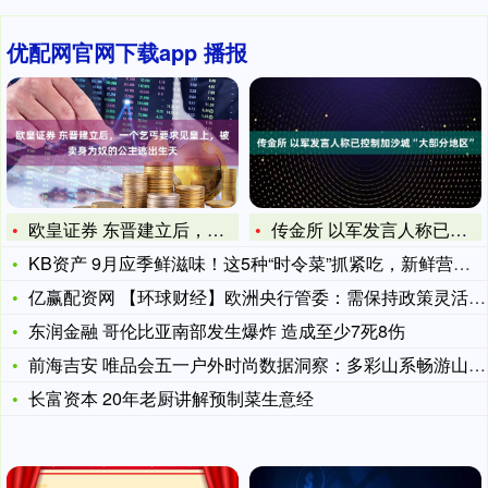
优配网官网下载app 播报
欧皇证券 东晋建立后，一个乞丐要求见皇上，被卖身为奴的公主逃
传金所 以军发言人称已控制加沙城“大部分地区”
KB资产 9月应季鲜滋味！这5种“时令菜”抓紧吃，新鲜营养更
亿赢配资网 【环球财经】欧洲央行管委：需保持政策灵活性 不确
东润金融 哥伦比亚南部发生爆炸 造成至少7死8伤
前海吉安 唯品会五一户外时尚数据洞察：多彩山系畅游山海，多元
长富资本 20年老厨讲解预制菜生意经