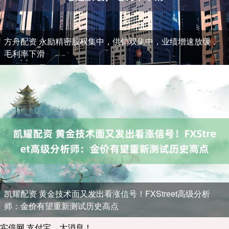
方舟配资 永励精密股权集中，供销双集中，业绩增速放缓，
毛利率下滑
凯耀配资 黄金技术面又发出看涨信号！FXStreet高级分析
师：金价有望重新测试历史高点
实倍网 支付宝，大消息！