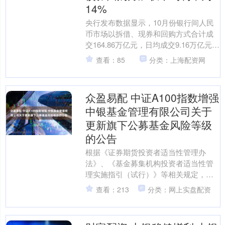
14%
央行发布数据显示，10月份银行间人民
币市场以拆借、现券和回购方式合计成
交164.86万亿元，日均成交9.16万亿元，
日均成交同比增长0.9%。其中，同业拆
查看：85
分类：上海配资网
借日均....
众盈易配 中证A100指数增强
中银基金管理有限公司关于
更新旗下公募基金风险等级
的公告
根据《证券期货投资者适当性管理办
法》、《基金募集机构投资者适当性管
理实施指引（试行）》等相关规定，中
银基金管理有限公司（以下简称“本公
查看：213
分类：网上实盘配资
司”）对旗下公募基金产品风....