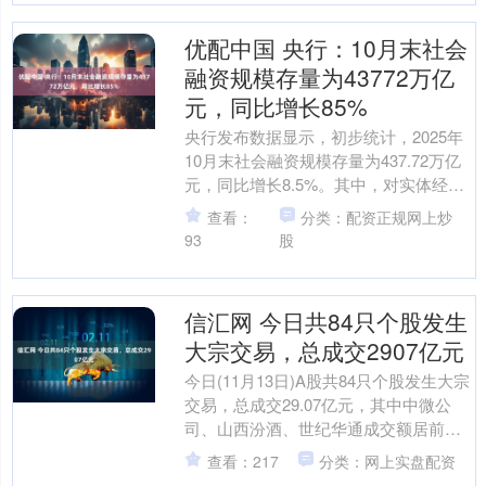
优配中国 央行：10月末社会
融资规模存量为43772万亿
元，同比增长85%
央行发布数据显示，初步统计，2025年
10月末社会融资规模存量为437.72万亿
元，同比增长8.5%。其中，对实体经济
发放的人民币贷款余额为267.01万亿
查看：
分类：配资正规网上炒
元，....
93
股
信汇网 今日共84只个股发生
大宗交易，总成交2907亿元
今日(11月13日)A股共84只个股发生大宗
交易，总成交29.07亿元，其中中微公
司、山西汾酒、世纪华通成交额居前，
成交额依次为4.42亿元、3.8亿元、3.0....
查看：217
分类：网上实盘配资