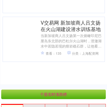
V交易网 新加坡商人吕文扬
在火山湖建设潜水训练基地
当新加坡商人吕文扬第一次俯瞰印尼巴
厘岛东北部的巴杜尔火山湖时，澄澈湖
水中若隐若现的熔岩礁石群，让他看到
了将地质奇观转化为可持续发展机遇的
查看：135
分类：上海配资网
可能。如今，这座融合生态....
个股实时涨跌榜