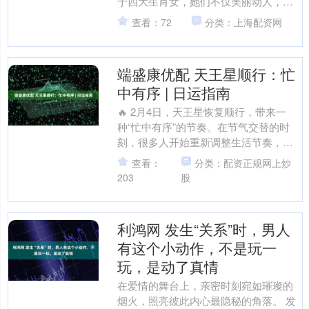
于四大生肖女，她们不仅美丽动人，更
拥有着令人羡慕的旺夫特质。娶到她
查看：72
分类：上海配资网
们，就如同捡到了一座宝藏山....
端盛康优配 天王星顺行：忙
中有序 | 日运指南
🔥 2月4日，天王星恢复顺行，带来一
种“忙中有序”的节奏。在节气交替的时
刻，很多人开始重新调整生活节奏，迎
接新的变化。 ✨ 今天是2026年的立春，
查看：
分类：配资正规网上炒
意味着新一轮....
203
股
利鸿网 发生“关系”时，男人
有这个小动作，不是玩一
玩，是动了真情
在爱情的舞台上，亲密时刻宛如璀璨的
烟火，照亮彼此内心最隐秘的角落。 发