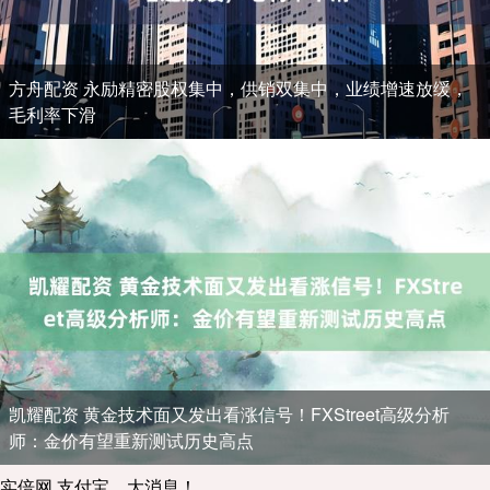
方舟配资 永励精密股权集中，供销双集中，业绩增速放缓，
毛利率下滑
凯耀配资 黄金技术面又发出看涨信号！FXStreet高级分析
师：金价有望重新测试历史高点
实倍网 支付宝，大消息！