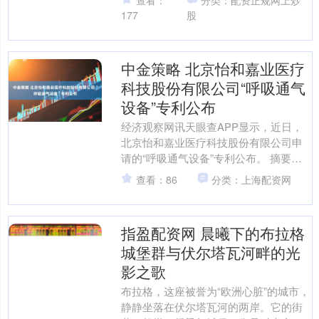
查看：
分类：配资正规网上炒
心部件董....
177
股
中金策略 北京怡和嘉业医疗
科技股份有限公司“呼吸通气
设备”专利公布
经济观察网讯天眼查APP显示，近日，
北京怡和嘉业医疗科技股份有限公司申
请的“呼吸通气设备”专利公布。 摘要显
示，提供一种呼吸通气设备，包括：主
查看：86
分类：上海配资网
体；加湿组件，包括....
指盈配资网 晨曦下的布拉格
城堡群与伏尔塔瓦河畔的光
影之歌
布拉格，这座被誉为“欧洲心脏”的城市，
静静坐落在伏尔塔瓦河的两岸。它的街