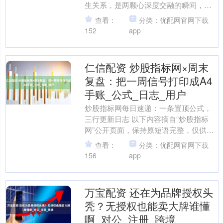
生关系，是两颗心深度交融的瞬间，也
是情感真假的重要试金石。 有些男人，
查看：
分类：优配网官网下载
在这样炽热而私密的时....
152
app
仁信配资 炒股指标网×周末
复盘：把一周信号打印成A4
手账_公式_日志_用户
炒股指标网每日速递：一条置顶公式，
三行更新日志 以下内容摘自“炒股指标
网”公开页面，保持原短语完整，仅供信
息梳理。 周一 置顶公式：MA(CLOSE,5)
查看：
分类：优配网官网下载
上穿M....
156
app
万宝配资 还在为品牌授权头
秃？无授权也能卖大牌谁懂
啊_对公_注册_跨境