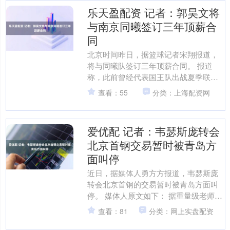
乐天盈配资 记者：郭昊文将
与南京同曦签订三年顶薪合
同
北京时间昨日，据篮球记者宋翔报道，
将与同曦队签订三年顶薪合同。 报道
称，此前曾经代表国王队出战夏季联赛
的郭昊文已经返回南京，他在近期将与
查看：55
分类：上海配资网
南京同曦队完成为期三年的....
爱优配 记者：韦瑟斯庞转会
北京首钢交易暂时被青岛方
面叫停
近日，据媒体人勇方方报道，韦瑟斯庞
转会北京首钢的交易暂时被青岛方面叫
停。 媒体人原文如下： 据重量级老师向
我透露，韦瑟斯庞的交易暂时被青岛方
查看：81
分类：网上实盘配资
面叫停。昨天这笔引援....