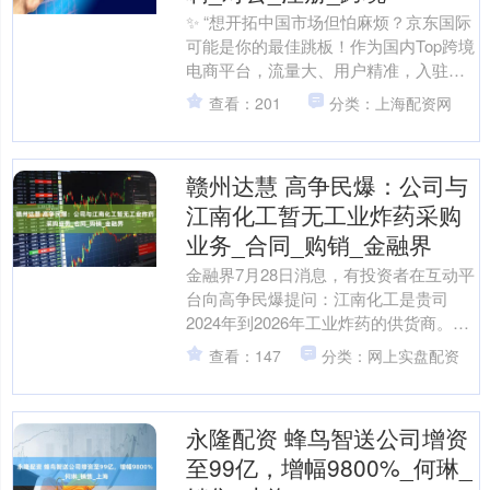
✨ “想开拓中国市场但怕麻烦？京东国际
可能是你的最佳跳板！作为国内Top跨境
电商平台，流量大、用户精准，入驻后
躺着赚美金不是梦～” 一、无授权也能上
查看：201
分类：上海配资网
架大牌 很多....
赣州达慧 高争民爆：公司与
江南化工暂无工业炸药采购
业务_合同_购销_金融界
金融界7月28日消息，有投资者在互动平
台向高争民爆提问：江南化工是贵司
2024年到2026年工业炸药的供货商。双
方于2024年4月1日在拉萨签署购销合
查看：147
分类：网上实盘配资
同，合同有....
永隆配资 蜂鸟智送公司增资
至99亿，增幅9800%_何琳_