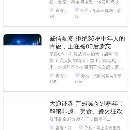
巷、教堂、桥梁与城堡，像是时光亲手
雕刻的诗篇，每一页都闪烁着古老与浪
查看：
分类：配资正规网上炒
漫的光辉。清晨的第一....
78
股
诚信配资 拒绝35岁中年人的
青旅，正在被00后遗忘
早晨8点，刘晨从青年旅舍（简称“青
旅”）六人间的铺位上蹑手蹑脚地爬下
来，洗漱时不小心碰倒了洗面奶，落地
的瓶子在狭小的卫生间里震荡出巨大的
查看：
分类：优配网官网下载
回声。她走出卫生间时，听....
165
app
大通证券 普雄喊你过彝年！
解锁非遗、美食、篝火狂欢
展开剩余37% 发布于：四川省....
查看：76
分类：网上实盘配资