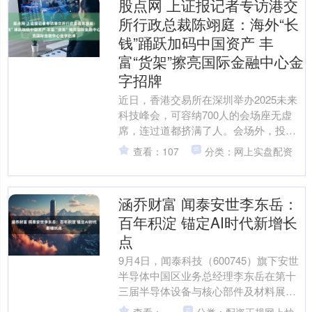
股点网 上证报记者专访港交
所行政总裁陈翊庭：海外“长
钱”踊跃加码中国资产 丰
富“货架”擦亮国际金融中心金
字招牌
近日，香港交易所在深圳举办2025未来
科技峰会，可容纳700人的会场座无虚
席，连过道都挤满了人。会场外，投资
机构搭建的展台前也围满了投资者。 这
查看：107
分类：网上实盘配资
幅热闹的景象，正....
涵乔财富 闻泰安世李东岳：
百年积淀 锚定AI时代新增长
点
9月4日，闻泰科技（600745）旗下安世
半导体中国区业务总经理李东岳在第十
三届半导体设备与核心部件及材料展
（CSEAC 2025）半导体制造与设备及核