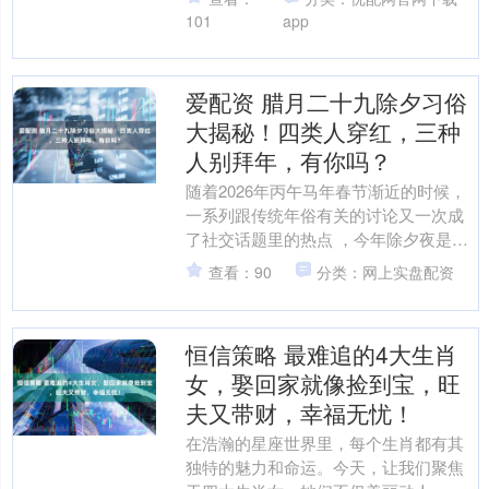
也转发了该微博，对这名....
101
app
爱配资 腊月二十九除夕习俗
大揭秘！四类人穿红，三种
人别拜年，有你吗？
随着2026年丙午马年春节渐近的时候，
一系列跟传统年俗有关的讨论又一次成
了社交话题里的热点 ，今年除夕夜是在
腊月二十九那天，一些特定的着装方面
查看：90
分类：网上实盘配资
的禁忌以及拜年礼仪....
恒信策略 最难追的4大生肖
女，娶回家就像捡到宝，旺
夫又带财，幸福无忧！
在浩瀚的星座世界里，每个生肖都有其
独特的魅力和命运。今天，让我们聚焦