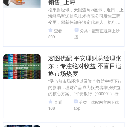
销售_上海
松果财经讯，天眼查App显示，近日，上
海蜂鸟智送信息技术有限公司发生工商
变更，郭新伟卸任法定代表人、执行董
事、经理，由何琳任法定代表人、董
查看：
分类：配资正规网上炒
事、经理；同时该公司注....
209
股
宏图优配 平安理财总经理张
东：专注绝对收益 不盲目追
逐市场热度
“受当前市场环境以及资产收益中枢下行
的影响，理财产品成为投资者增强收益
的核心方案。”平安银行（000001）行长
助理王军在近日举办的理财服务升级发
查看：
分类：优配网官网下载
布会上说。 作....
108
app