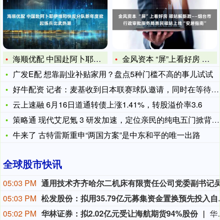
海顺优配 中国赴阿卜耶伊维和快反分队新年度掀起练兵比武热潮
金风资本 “屏”上看好房 驿站解新政——烟台市行政审批服务局
广发E配 想靠副业补贴家用？盘点5种门槛不高的事儿试试
好牛配资 记者：麦基收到日本联赛球队邀请，同时在等待CBA球
云上速融 6月16日道通转债上涨1.41%，转股溢价率3.6
策略通 现代艾尼氪 3 研发加速，定位亲民的纯电五门掀背车即
牛来了 古特雷斯重申“两国方案”是中东和平的唯一出路
全球股市快讯
05:03 PM
05:03 PM
松发股份：拟用
05:02 PM
华林证券：拟2.02亿元受让海航期货94%股份
华林证券公告称，公司第四届董事会第十二次会议审议通过以协议方式受让海航资本集