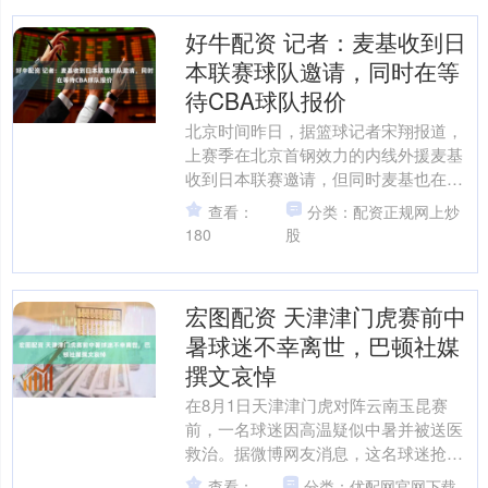
好牛配资 记者：麦基收到日
本联赛球队邀请，同时在等
待CBA球队报价
北京时间昨日，据篮球记者宋翔报道，
上赛季在北京首钢效力的内线外援麦基
收到日本联赛邀请，但同时麦基也在等
待CBA球队的报价。 报道称上赛季在北
查看：
分类：配资正规网上炒
京首钢男篮效力的内线....
180
股
宏图配资 天津津门虎赛前中
暑球迷不幸离世，巴顿社媒
撰文哀悼
在8月1日天津津门虎对阵云南玉昆赛
前，一名球迷因高温疑似中暑并被送医
救治。据微博网友消息，这名球迷抢救
无效，已经离世。 天津津门虎球员巴顿
查看：
分类：优配网官网下载