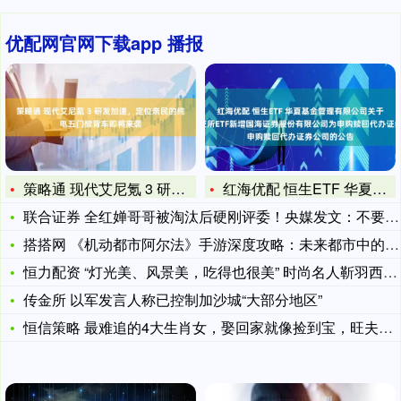
优配网官网下载app 播报
策略通 现代艾尼氪 3 研发加速，定位亲民的纯电五门掀背车即
红海优配 恒生ETF 华夏基金管理有限公司关于旗下部分深交所
联合证券 全红婵哥哥被淘汰后硬刚评委！央媒发文：不要非此即彼
搭搭网 《机动都市阿尔法》手游深度攻略：未来都市中的机甲竞速
恒力配资 “灯光美、风景美，吃得也很美” 时尚名人靳羽西用三
传金所 以军发言人称已控制加沙城“大部分地区”
恒信策略 最难追的4大生肖女，娶回家就像捡到宝，旺夫又带财，