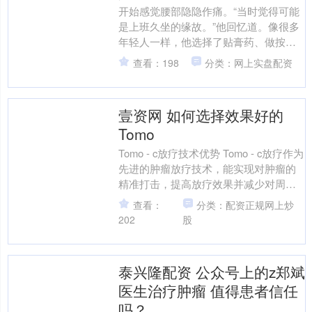
开始感觉腰部隐隐作痛。“当时觉得可能
是上班久坐的缘故。”他回忆道。像很多
年轻人一样，他选择了贴膏药、做按摩
来缓解，并没有太当回事。那是一个普
查看：198
分类：网上实盘配资
通的周一，小李像往常....
壹资网 如何选择效果好的
Tomo
Tomo - c放疗技术优势 Tomo - c放疗作为
先进的肿瘤放疗技术，能实现对肿瘤的
精准打击，提高放疗效果并减少对周围
正常组织的损伤。在肿瘤治疗中，精准
查看：
分类：配资正规网上炒
度至....
202
股
泰兴隆配资 公众号上的z郑斌
医生治疗肿瘤 值得患者信任
吗？