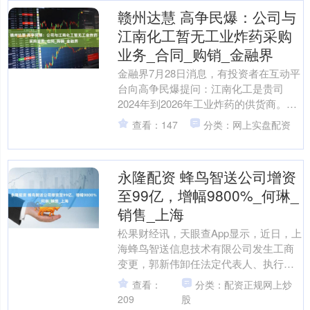
赣州达慧 高争民爆：公司与
江南化工暂无工业炸药采购
业务_合同_购销_金融界
金融界7月28日消息，有投资者在互动平
台向高争民爆提问：江南化工是贵司
2024年到2026年工业炸药的供货商。双
方于2024年4月1日在拉萨签署购销合
查看：147
分类：网上实盘配资
同，合同有....
永隆配资 蜂鸟智送公司增资
至99亿，增幅9800%_何琳_
销售_上海
松果财经讯，天眼查App显示，近日，上
海蜂鸟智送信息技术有限公司发生工商
变更，郭新伟卸任法定代表人、执行董
事、经理，由何琳任法定代表人、董
查看：
分类：配资正规网上炒
事、经理；同时该公司注....
209
股