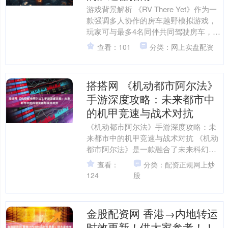
游戏背景解析 《RV There Yet》作为一
款强调多人协作的房车越野模拟游戏，
玩家可与最多4名同伴共同驾驶房车，探
索偏远区域并寻找65号公路的出口。该
查看：101
分类：网上实盘配资
游戏支....
搭搭网 《机动都市阿尔法》
手游深度攻略：未来都市中
的机甲竞速与战术对抗
《机动都市阿尔法》手游深度攻略：未
来都市中的机甲竞速与战术对抗 《机动
都市阿尔法》是一款融合了未来科幻、
机甲战斗、竞速元素与多人在线竞技的
查看：
分类：配资正规网上炒
创新性动作手游，由网易....
124
股
金股配资网 香港→内地转运
时效更新！供大家参考！！