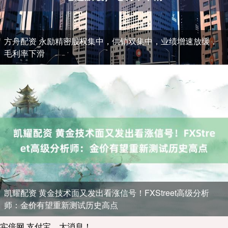
方舟配资 永励精密股权集中，供销双集中，业绩增速放缓，
毛利率下滑
凯耀配资 黄金技术面又发出看涨信号！FXStreet高级分析
师：金价有望重新测试历史高点
实倍网 支付宝，大消息！