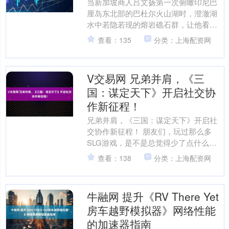
当新加坡商人吕文扬第一次俯瞰印尼巴
厘岛东北部的巴杜尔火山湖时，澄澈湖
水中若隐若现的熔岩礁石群，让他看到
了将地质奇观转化为可持续发展机遇的
查看：135
分类：上海配资网
可能。如今，这座融合生态....
V交易网 兄弟并肩，《三
国：谋定天下》开启社交协
作新征程！
兄弟并肩，《三国：谋定天下》开启社
交协作新征程！ 朋友们，玩过那么多
SLG游戏，是不是总觉得少了点什么？
那种和兄弟们一起齐心协力、共同奋斗
查看：138
分类：上海配资网
的感觉，在很多游戏里都....
牛融网 提升《RV There Yet
房车越野模拟器》网络性能
的加速器指南