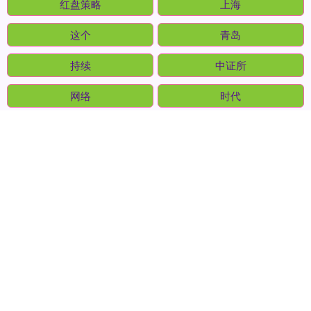
智能
天府
红盘策略
上海
这个
青岛
持续
中证所
网络
时代
全部话题标签
关注 优配网官网下载app