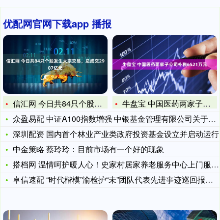
优配网官网下载app 播报
信汇网 今日共84只个股发生大宗交易，总成交2907亿元
牛盘宝 中国医药两家子公司补税6521万元
众盈易配 中证A100指数增强 中银基金管理有限公司关于更新
深圳配资 国内首个林业产业类政府投资基金设立并启动运行
中金策略 蔡玲玲：目前市场有一个好的现象
搭档网 温情呵护暖人心！史家村居家养老服务中心上门服务纪实
卓信速配 “时代楷模”渝检护“未”团队代表先进事迹巡回报告会