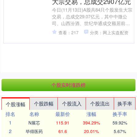
大宗交易，总成交2907亿元
今日(11月13日)A股共84只个股发生大宗
交易，总成交29.07亿元，其中中微公
司、山西汾酒、世纪华通成交额居前，
成交额依次为4.42亿元、3.8亿元、3.0....
查看：217
分类：网上实盘配资
个股实时涨跌榜
个股跌幅
个股流入
个股流出
换手率
个股涨幅
排名
名称
最新价
涨幅
换手率
1
N展芯
115.91
394.29%
59.92%
2
毕得医药
61.6
20.01%
5.67%