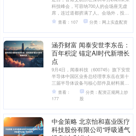
科技峰会，可容纳700人的会场座无虚
席，连过道都挤满了人。会场外，投资
机构搭建的展台前也围满了投资者。 这
查看：107
分类：网上实盘配资
幅热闹的景象，正....
涵乔财富 闻泰安世李东岳：
百年积淀 锚定AI时代新增长
点
9月4日，闻泰科技（600745）旗下安世
半导体中国区业务总经理李东岳在第十
三届半导体设备与核心部件及材料展
（CSEAC 2025）半导体制造与设备及核
查看：
分类：配资正规网上炒
心部件董....
177
股
中金策略 北京怡和嘉业医疗
科技股份有限公司“呼吸通气