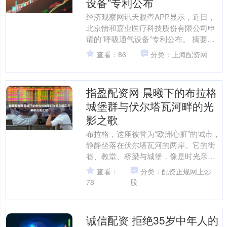
设备”专利公布
经济观察网讯天眼查APP显示，近日，
北京怡和嘉业医疗科技股份有限公司申
请的“呼吸通气设备”专利公布。 摘要显
示，提供一种呼吸通气设备，包括：主
查看：86
分类：上海配资网
体；加湿组件，包括....
指盈配资网 晨曦下的布拉格
城堡群与伏尔塔瓦河畔的光
影之歌
布拉格，这座被誉为“欧洲心脏”的城市，
静静坐落在伏尔塔瓦河的两岸。它的街
巷、教堂、桥梁与城堡，像是时光亲手
雕刻的诗篇，每一页都闪烁着古老与浪
查看：
分类：配资正规网上炒
漫的光辉。清晨的第一....
78
股
诚信配资 拒绝35岁中年人的