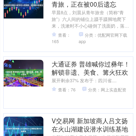
青旅，正在被00后遗忘
早晨8点，刘晨从青年旅舍（简称“青
旅”）六人间的铺位上蹑手蹑脚地爬下
来，洗漱时不小心碰倒了洗面奶，落地
的瓶子在狭小的卫生间里震荡出巨大的
查看：
分类：优配网官网下载
回声。她走出卫生间时，听....
165
app
大通证券 普雄喊你过彝年！
解锁非遗、美食、篝火狂欢
展开剩余37% 发布于：四川省....
查看：76
分类：网上实盘配资
V交易网 新加坡商人吕文扬
在火山湖建设潜水训练基地