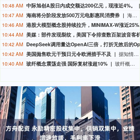
10:48 AM
中际旭创A股日内成交额达200亿元，现涨近4%。
10:47 AM
海南将分阶段发放500万元电影惠民消费券
海南“跟着电影去旅游”电影惠民促消费活动在今天正式启动。即日起，海南将分阶段发放500万元电影惠民消费券，覆盖上百家影院，市民和游客均可领取。本次电影消费券分两个阶段推进：第一阶段从8月7日至10月7日，覆盖暑期和国庆黄金周；第二阶段从11月1日至12月31日，覆盖第八届海南岛国际电影节展映活动。
10:46 AM
港股大模型概
10:44 AM
10:42 AM
10:42 AM
美国抛售欧元干预日元令欧洲措手不及
据知情人士称，美国上周出人意料地对欧洲央行进行了历史性的货币干预，以帮助日本，直到抛售欧元买入日元后才通知法兰克福的同行。知情人士透露，一些欧洲央行高级官员认为，美国使用欧元而不是美元，是对西方货币当局之间长期合作惯例的史无前例的违反。此次操作旨在帮助日本支撑日元汇率，此前日元汇率跌至40年来的最低点。上周，东京方面通过抛售美元买入日元进入外汇市场。美国抛售欧元而不是抛售美元来帮助日本，这进一步表明华盛顿不希望看到干预导致美国国债遭到抛售，从而推高美国国债收益率。
10:40 AM
玻纤概念震荡走强 国际复材涨超10%
玻纤概念震荡走强，国际复材涨超10%，中国巨石、宏和科技、山东玻纤、中材科技跟涨。