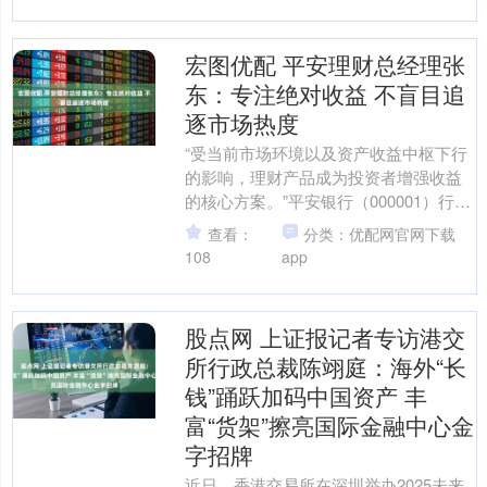
宏图优配 平安理财总经理张
东：专注绝对收益 不盲目追
逐市场热度
“受当前市场环境以及资产收益中枢下行
的影响，理财产品成为投资者增强收益
的核心方案。”平安银行（000001）行长
助理王军在近日举办的理财服务升级发
查看：
分类：优配网官网下载
布会上说。 作....
108
app
股点网 上证报记者专访港交
所行政总裁陈翊庭：海外“长
钱”踊跃加码中国资产 丰
富“货架”擦亮国际金融中心金
字招牌
近日，香港交易所在深圳举办2025未来