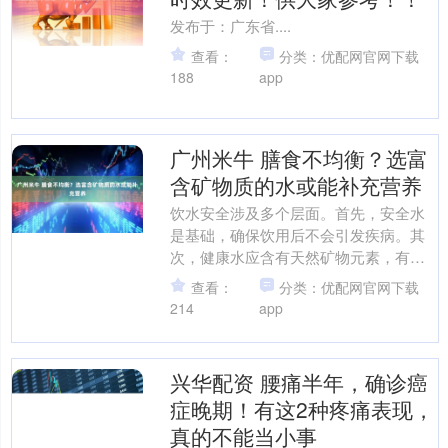
发布于：广东省....
查看：
分类：优配网官网下载
188
app
广州米牛 膳食不均衡？选富
含矿物质的水或能补充营养
饮水安全涉及多个层面。首先，安全水
是基础，确保饮用后不会引发疾病。其
次，健康水应含有天然矿物元素，有助
于维持生理平衡。第三，功能水可能改
查看：
分类：优配网官网下载
善特定生理状态，但需根据....
214
app
兴华配资 腰痛半年，确诊癌
症晚期！有这2种疼痛表现，
真的不能当小事