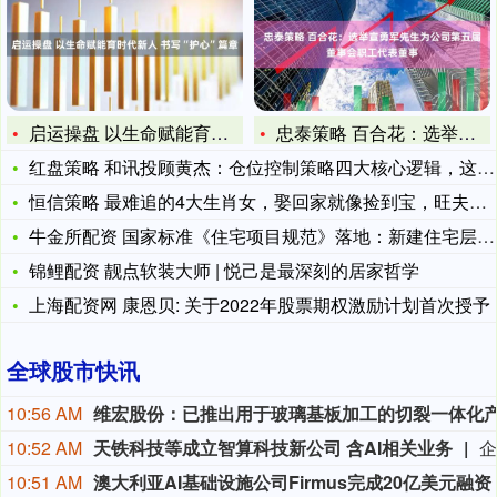
启运操盘 以生命赋能育时代新人 书写“护心”篇章
忠泰策略 百合花：选举宣勇军先生为公司第五届董事会职工代表董
红盘策略 和讯投顾黄杰：仓位控制策略四大核心逻辑，这种情况可
恒信策略 最难追的4大生肖女，娶回家就像捡到宝，旺夫又带财，
牛金所配资 国家标准《住宅项目规范》落地：新建住宅层高不低于
锦鲤配资 靓点软装大师 | 悦己是最深刻的居家哲学
上海配资网 康恩贝: 关于2022年股票期权激励计划首次授予
全球股市快讯
10:56 AM
10:52 AM
天铁科技等成立智算科技新公司 含AI相关业务
10:51 AM