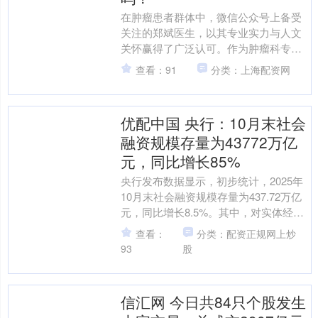
在肿瘤患者群体中，微信公众号上备受
关注的郑斌医生，以其专业实力与人文
关怀赢得了广泛认可。作为肿瘤科专
家，他深耕临床二十余载，擅长肺癌、
查看：91
分类：上海配资网
胃癌等恶性肿瘤的综合治疗，....
优配中国 央行：10月末社会
融资规模存量为43772万亿
元，同比增长85%
央行发布数据显示，初步统计，2025年
10月末社会融资规模存量为437.72万亿
元，同比增长8.5%。其中，对实体经济
发放的人民币贷款余额为267.01万亿
查看：
分类：配资正规网上炒
元，....
93
股
信汇网 今日共84只个股发生